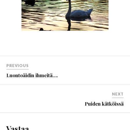
PREVIOUS
Luontoäidin ihmeitä….
NEXT
Puiden kätköissä
Vastaa