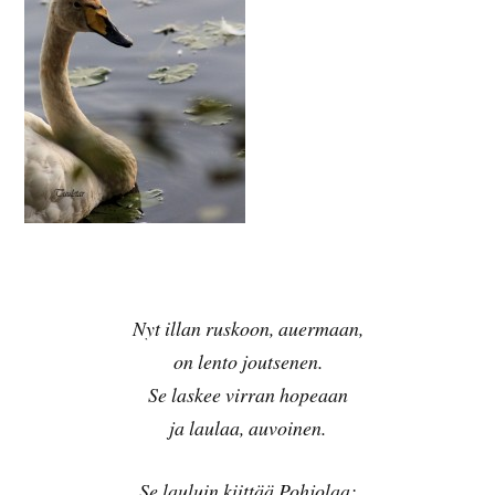
N
yt illan ruskoon, auermaan,
on lento joutsenen.
Se laskee virran hopeaan
ja laulaa, auvoinen.
Se lauluin kiittää Pohjolaa;