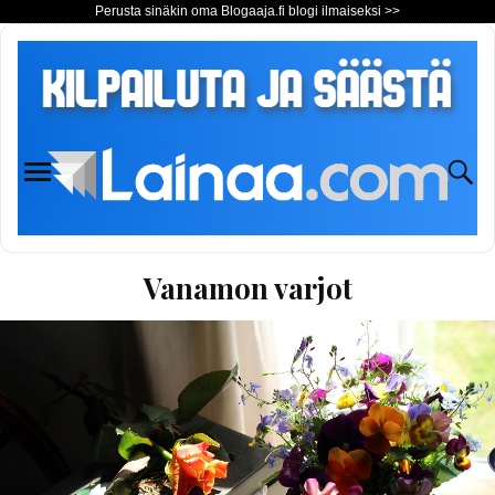
Perusta sinäkin oma Blogaaja.fi blogi ilmaiseksi >>
Vanamon varjot