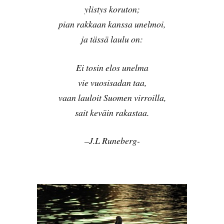
ylistys koruton;
pian rakkaan kanssa unelmoi,
ja tässä laulu on:
Ei tosin elos unelma
vie vuosisadan taa,
vaan lauloit Suomen virroilla,
sait keväin rakastaa.
–
J.L Runeberg-